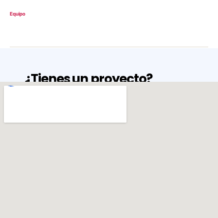
Equipo
¿Tienes un proyecto?
Nunc vitae tempus odio. Lorem ipsum dolor
sit amet, consectetur adipiscing elit. Vivamus
sodales sed nibh quis rhoncus. Morbi ipsum
ante, facilisis et lobortis quis, elementum a
tellus.