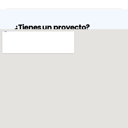
¿Tienes un proyecto?
Nunc vitae tempus odio. Lorem ipsum dolor
sit amet, consectetur adipiscing elit. Vivamus
sodales sed nibh quis rhoncus. Morbi ipsum
ante, facilisis et lobortis quis, elementum a
tellus.