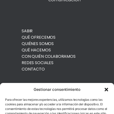
SABIR
QUÉ OFRECEMOS
QUIÉNES SOMOS
QUÉ HACEMOS
CON QUIÉN COLABORAMOS
REDES SOCIALES
CONTACTO
Gestionar consentimiento
¿HABLAMOS?
Para ofrecer las mejores experiencias, utilizamos tecnologías como las
cookies para almacenar y/o acceder a la información del dispositivo. El
consentimiento de estas tecnologías nos permitirá procesar datos como el
687 28 80 62
comportamiento de navegación o las identificaciones únicas en este sitio.