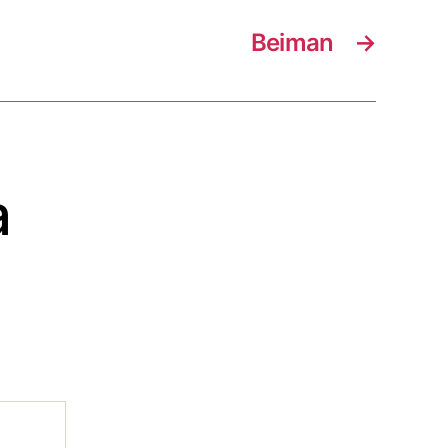
Beiman
→
a