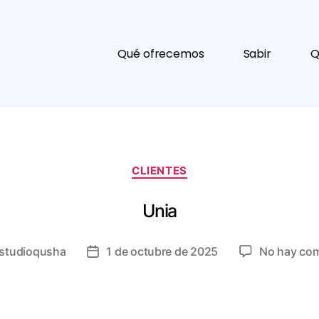
Qué ofrecemos
Sabir
Q
CLIENTES
Unia
studioqusha
1 de octubre de 2025
No hay com