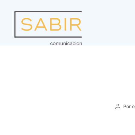
Por
e