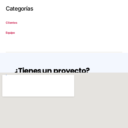
Categorías
Clientes
Equipo
¿Tienes un proyecto?
Nunc vitae tempus odio. Lorem ipsum dolor
sit amet, consectetur adipiscing elit. Vivamus
sodales sed nibh quis rhoncus. Morbi ipsum
ante, facilisis et lobortis quis, elementum a
tellus.