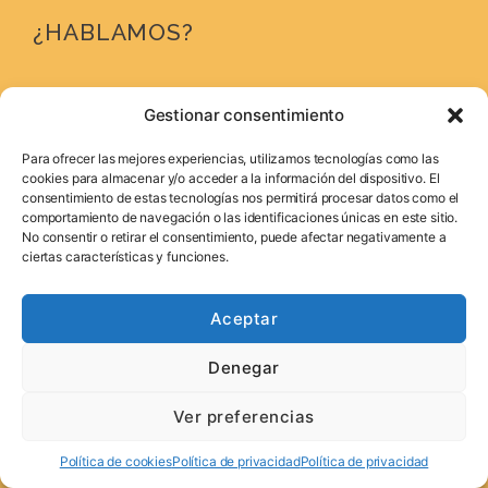
¿HABLAMOS?
Gestionar consentimiento
Para ofrecer las mejores experiencias, utilizamos tecnologías como las
cookies para almacenar y/o acceder a la información del dispositivo. El
C/ Gonzalo Bilbao Nº 23-25, 4ª Pl. Mod. 10
consentimiento de estas tecnologías nos permitirá procesar datos como el
comportamiento de navegación o las identificaciones únicas en este sitio.
41003, Sevilla
No consentir o retirar el consentimiento, puede afectar negativamente a
ciertas características y funciones.
Aceptar
687 288 062
687 289 028
Denegar
Ver preferencias
info@sabircomunicacion.com
Política de cookies
Política de privacidad
Política de privacidad